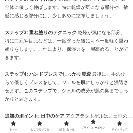
全体に優しく伸ばします。特に乾燥が気になる部分や、敏
感に感じる部分には、少し多めに塗布しましょう。
ステップ3: 重ね塗りのテクニック
乾燥が気になる部分、
特に口元や目元などは、一度塗った後にもう一度軽く重ね
塗りをします。これにより、保湿力を一層高めることがで
きます。
ステップ4: ハンドプレスでしっかり浸透
最後に、手のひ
らで優しくプレスをして、ジェルを肌にしっかりと浸透さ
せます。このステップで、ジェルの成分が肌の奥までしっ
かりと届きます。
追加のポイント: 日中のケア
アクアテクトゲルは、日中の
乾燥対策としてもお使いいただけます。外出先での乾燥を
プライバシーポリシ
ホーム
どこで売ってる
お問い合わせ
サイトマップ
ー
感じた際には、メイクの上からでもサッと塗ることで、即