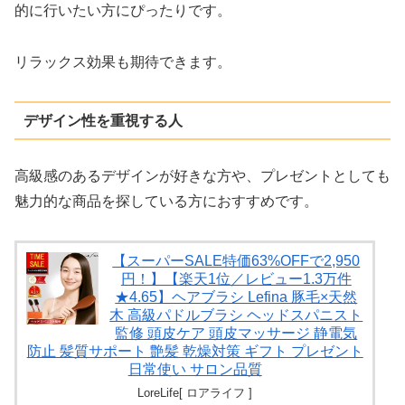
的に行いたい方にぴったりです。
リラックス効果も期待できます。
デザイン性を重視する人
高級感のあるデザインが好きな方や、プレゼントとしても
魅力的な商品を探している方におすすめです。
【スーパーSALE特価63%OFFで2,950
円！】【楽天1位／レビュー1.3万件
★4.65】ヘアブラシ Lefina 豚毛×天然
木 高級パドルブラシ ヘッドスパニスト
監修 頭皮ケア 頭皮マッサージ 静電気
防止 髪質サポート 艶髪 乾燥対策 ギフト プレゼント
日常使い サロン品質
LoreLife[ ロアライフ ]