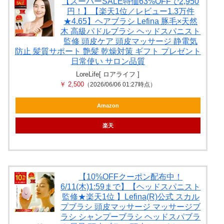
【スーパーSALE特価63%OFFで2,950
円！】【楽天1位／レビュー1.3万件
★4.65】ヘアブラシ Lefina 豚毛×天然
木 高級パドルブラシ ヘッドスパニスト
監修 頭皮ケア 頭皮マッサージ 静電気
防止 髪質サポート 艶髪 乾燥対策 ギフト プレゼント
日常使い サロン品質
LoreLife[ ロアライフ ]
￥ 2,500
（2026/06/06 01:27時点）
Amazon
楽天
【10%OFFクーポン配布中！
6/11(木)1:59まで】【ヘッドスパニスト
監修★楽天1位 】Lefina(R)公式 スカル
プブラシ 頭皮マッサージ マッサージブ
ラシ シャンプーブラシ ヘッドスパブラ