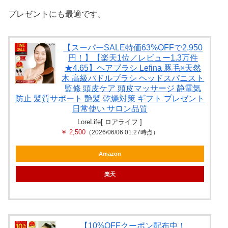
プレゼントにも最適です。
【スーパーSALE特価63%OFFで2,950
円！】【楽天1位／レビュー1.3万件
★4.65】ヘアブラシ Lefina 豚毛×天然
木 高級パドルブラシ ヘッドスパニスト
監修 頭皮ケア 頭皮マッサージ 静電気
防止 髪質サポート 艶髪 乾燥対策 ギフト プレゼント
日常使い サロン品質
LoreLife[ ロアライフ ]
￥ 2,500
（2026/06/06 01:27時点）
Amazon
楽天
【10%OFFクーポン配布中！