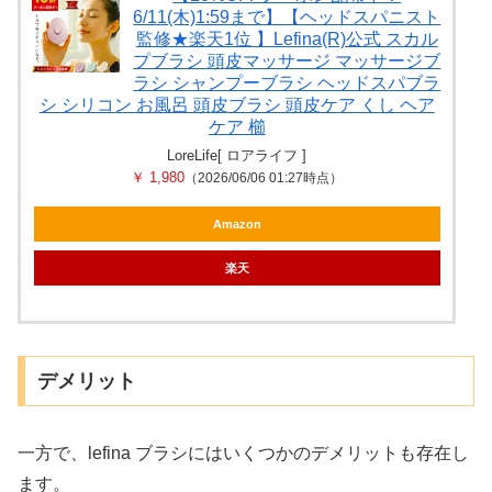
6/11(木)1:59まで】【ヘッドスパニスト
監修★楽天1位 】Lefina(R)公式 スカル
プブラシ 頭皮マッサージ マッサージブ
ラシ シャンプーブラシ ヘッドスパブラ
シ シリコン お風呂 頭皮ブラシ 頭皮ケア くし ヘア
ケア 櫛
LoreLife[ ロアライフ ]
￥ 1,980
（2026/06/06 01:27時点）
Amazon
楽天
デメリット
一方で、lefina ブラシにはいくつかのデメリットも存在し
ます。