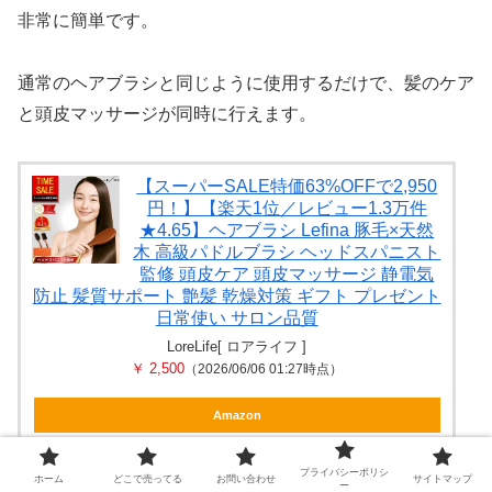
非常に簡単です。
通常のヘアブラシと同じように使用するだけで、髪のケア
と頭皮マッサージが同時に行えます。
【スーパーSALE特価63%OFFで2,950
円！】【楽天1位／レビュー1.3万件
★4.65】ヘアブラシ Lefina 豚毛×天然
木 高級パドルブラシ ヘッドスパニスト
監修 頭皮ケア 頭皮マッサージ 静電気
防止 髪質サポート 艶髪 乾燥対策 ギフト プレゼント
日常使い サロン品質
LoreLife[ ロアライフ ]
￥ 2,500
（2026/06/06 01:27時点）
Amazon
楽天
プライバシーポリシ
ホーム
どこで売ってる
お問い合わせ
サイトマップ
ー