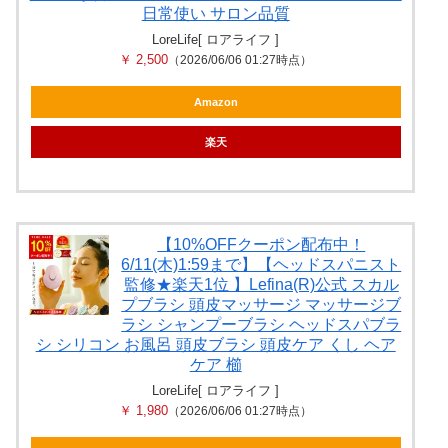
日常使い サロン品質
LoreLife[ ロアライフ ]
￥ 2,500
（2026/06/06 01:27時点）
Amazon
楽天
【10%OFFクーポン配布中！
6/11(木)1:59まで】【ヘッドスパニスト
監修★楽天1位 】Lefina(R)公式 スカル
プブラシ 頭皮マッサージ マッサージブ
ラシ シャンプーブラシ ヘッドスパブラ
シ シリコン お風呂 頭皮ブラシ 頭皮ケア くし ヘア
ケア 櫛
LoreLife[ ロアライフ ]
￥ 1,980
（2026/06/06 01:27時点）