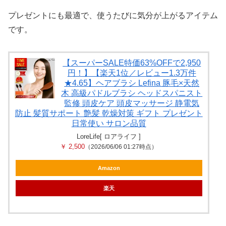
プレゼントにも最適で、使うたびに気分が上がるアイテム
です。
【スーパーSALE特価63%OFFで2,950
円！】【楽天1位／レビュー1.3万件
★4.65】ヘアブラシ Lefina 豚毛×天然
木 高級パドルブラシ ヘッドスパニスト
監修 頭皮ケア 頭皮マッサージ 静電気
防止 髪質サポート 艶髪 乾燥対策 ギフト プレゼント
日常使い サロン品質
LoreLife[ ロアライフ ]
￥ 2,500
（2026/06/06 01:27時点）
Amazon
楽天