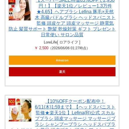
【スーパーSALE特価63%OFFで2,950
円！】【楽天1位／レビュー1.3万件
★4.65】ヘアブラシ Lefina 豚毛×天然
木 高級パドルブラシ ヘッドスパニスト
監修 頭皮ケア 頭皮マッサージ 静電気
防止 髪質サポート 艶髪 乾燥対策 ギフト プレゼント
日常使い サロン品質
LoreLife[ ロアライフ ]
￥ 2,500
（2026/06/06 01:27時点）
Amazon
楽天
【10%OFFクーポン配布中！
6/11(木)1:59まで】【ヘッドスパニスト
監修★楽天1位 】Lefina(R)公式 スカル
プブラシ 頭皮マッサージ マッサージブ
ラシ シャンプーブラシ ヘッドスパブラ