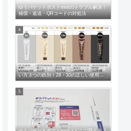
ゆうパケットポストminiのトラブル解決！
補償・返送・QRコードの対処法
vussen歯磨き粉の効果を120%引き出す使
い方３つの鉄則！28・30の正しい使用頻
度と期間も解説！
ゆうパケットポストminiはどこで買える？