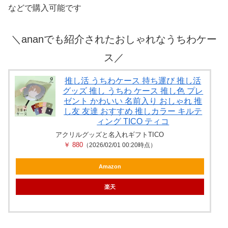
などで購入可能です
＼ananでも紹介されたおしゃれなうちわケー
ス／
推し活 うちわケース 持ち運び 推し活
グッズ 推し うちわ ケース 推し色 プレ
ゼント かわいい 名前入り おしゃれ 推
し友 友達 おすすめ 推しカラー キルテ
ィング TICO ティコ
アクリルグッズと名入れギフトTICO
￥ 880
（2026/02/01 00:20時点）
Amazon
楽天