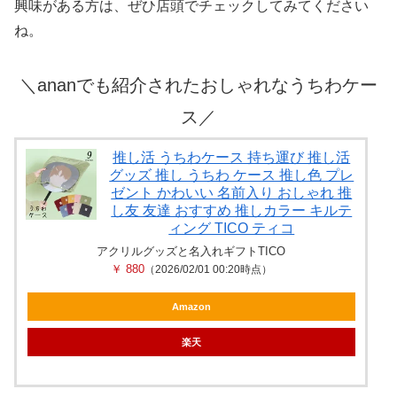
興味がある方は、ぜひ店頭でチェックしてみてください
ね。
＼ananでも紹介されたおしゃれなうちわケー
ス／
推し活 うちわケース 持ち運び 推し活
グッズ 推し うちわ ケース 推し色 プレ
ゼント かわいい 名前入り おしゃれ 推
し友 友達 おすすめ 推しカラー キルテ
ィング TICO ティコ
アクリルグッズと名入れギフトTICO
￥ 880
（2026/02/01 00:20時点）
Amazon
楽天