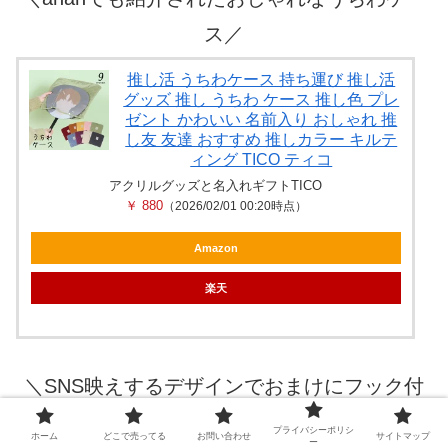
ス／
推し活 うちわケース 持ち運び 推し活
グッズ 推し うちわ ケース 推し色 プレ
ゼント かわいい 名前入り おしゃれ 推
し友 友達 おすすめ 推しカラー キルテ
ィング TICO ティコ
アクリルグッズと名入れギフトTICO
￥ 880
（2026/02/01 00:20時点）
Amazon
楽天
＼
SNS映えするデザインでおまけにフック付
き！壁にも飾ってたのしめる♪
／
プライバシーポリシ
ホーム
どこで売ってる
お問い合わせ
サイトマップ
ー