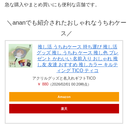
急な購入やまとめ買いにも便利な店舗です。
＼ananでも紹介されたおしゃれなうちわケー
ス／
推し活 うちわケース 持ち運び 推し活
グッズ 推し うちわ ケース 推し色 プレ
ゼント かわいい 名前入り おしゃれ 推
し友 友達 おすすめ 推しカラー キルテ
ィング TICO ティコ
アクリルグッズと名入れギフトTICO
￥ 880
（2026/02/01 00:20時点）
Amazon
楽天