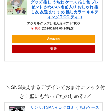
グッズ 推し うちわ ケース 推し色 プレ
ゼント かわいい 名前入り おしゃれ 推
し友 友達 おすすめ 推しカラー キルテ
ィング TICO ティコ
アクリルグッズと名入れギフトTICO
￥ 880
（2026/02/01 00:20時点）
Amazon
楽天
＼
SNS映えするデザインでおまけにフック付
き！壁にも飾ってたのしめる♪
／
サンリオSANRIO クロミ うちわケース