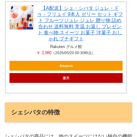
【A配送】シェ・シバタ ジュレ・ド
ゥ・フリュイ 9本入 ゼリー セット ギフ
ト フルーツジュレ ジュレ 贈り物 詰め
合わせ 送料無料 常温 お返し プレゼン
ト 食べ物 スイーツ お菓子 洋菓子 おし
ゃれ プチギフト
Rakuten グルメ館
￥ 3,980
（2026/05/20 00:30時点）
Amazon
楽天
シェシバタの特徴
シェシバタの商品には、他のスイーツにはない独自の機能