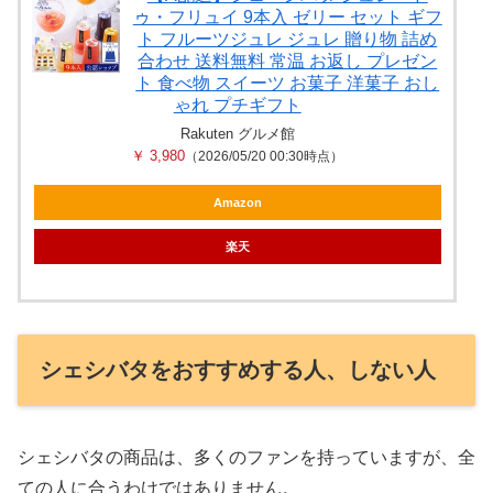
ゥ・フリュイ 9本入 ゼリー セット ギフ
ト フルーツジュレ ジュレ 贈り物 詰め
合わせ 送料無料 常温 お返し プレゼン
ト 食べ物 スイーツ お菓子 洋菓子 おし
ゃれ プチギフト
Rakuten グルメ館
￥ 3,980
（2026/05/20 00:30時点）
Amazon
楽天
シェシバタをおすすめする人、しない人
シェシバタの商品は、多くのファンを持っていますが、全
ての人に合うわけではありません。