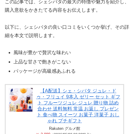
この記事では、シェシバタの最大の特徴や魅力を紹介し、
購入意欲をかきたてる内容をお伝えします。
以下に、シェシバタの良い口コミをいくつか挙げ、その詳
細を本文で説明します。
風味が豊かで贅沢な味わい
上品な甘さで飽きがこない
パッケージが高級感あふれる
【A配送】シェ・シバタ ジュレ・ド
ゥ・フリュイ 9本入 ゼリー セット ギフ
ト フルーツジュレ ジュレ 贈り物 詰め
合わせ 送料無料 常温 お返し プレゼン
ト 食べ物 スイーツ お菓子 洋菓子 おし
ゃれ プチギフト
Rakuten グルメ館