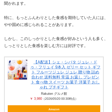
聞かれます。
特に、もっとふんわりとした食感を期待していた人には、
やや固めに感じられることがあります。
しかし、このしっかりとした食感が好みという人も多く、
しっとりとした食感を楽しむ方には好評です。
【A配送】シェ・シバタ ジュレ・ド
ゥ・フリュイ 9本入 ゼリー セット ギフ
ト フルーツジュレ ジュレ 贈り物 詰め
合わせ 送料無料 常温 お返し プレゼン
ト 食べ物 スイーツ お菓子 洋菓子 おし
ゃれ プチギフト
Rakuten グルメ館
￥ 3,980
（2026/05/20 00:30時点）
Amazon