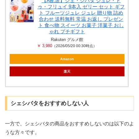
【A配送】シェ・シバタ ジュレ・ド
ゥ・フリュイ 9本入 ゼリー セット ギフ
ト フルーツジュレ ジュレ 贈り物 詰め
合わせ 送料無料 常温 お返し プレゼン
ト 食べ物 スイーツ お菓子 洋菓子 おし
ゃれ プチギフト
Rakuten グルメ館
￥ 3,980
（2026/05/20 00:30時点）
Amazon
楽天
シェシバタをおすすめしない人
一方で、シェシバタの商品をおすすめしないのは以下のよ
うな方々です。