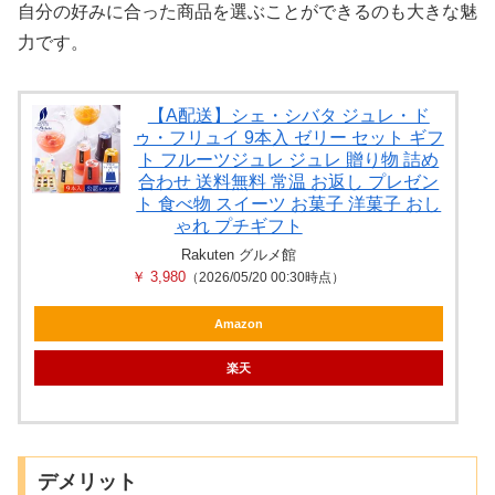
自分の好みに合った商品を選ぶことができるのも大きな魅
力です。
【A配送】シェ・シバタ ジュレ・ド
ゥ・フリュイ 9本入 ゼリー セット ギフ
ト フルーツジュレ ジュレ 贈り物 詰め
合わせ 送料無料 常温 お返し プレゼン
ト 食べ物 スイーツ お菓子 洋菓子 おし
ゃれ プチギフト
Rakuten グルメ館
￥ 3,980
（2026/05/20 00:30時点）
Amazon
楽天
デメリット