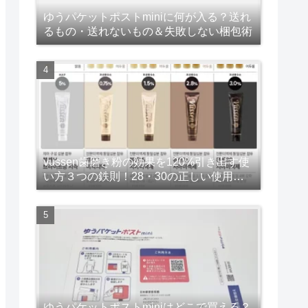
ゆうパケットポストminiに何が入る？送れ
るもの・送れないもの＆失敗しない梱包術
vussen歯磨き粉の効果を120%引き出す使
い方３つの鉄則！28・30の正しい使用頻
度と期間も解説！
ゆうパケットポストminiはどこで買える？